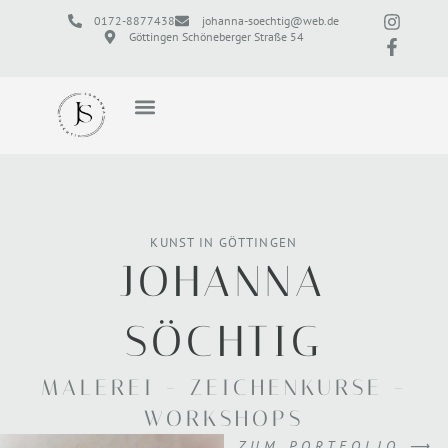
Zum
I
F
0172-8877438
johanna-soechtig@web.de
Inhalt
n
a
Göttingen Schöneberger Straße 54
s
c
springen
t
e
a
b
g
o
r
o
a
k
m
-
f
KUNST IN GÖTTINGEN
JOHANNA
SÖCHTIG
MALEREI - ZEICHENKURSE -
WORKSHOPS
ZUM PORTFOLIO ⟶